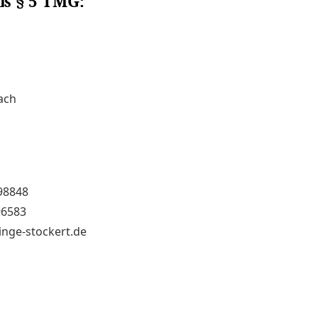
ß § 5 TMG:
ach
898848
96583
inge-stockert.de